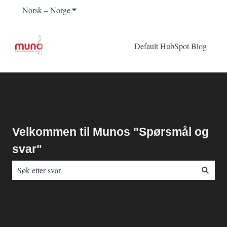
Norsk – Norge
Vis undermeny for oversettelser
Default HubSpot Blog
Velkommen til Munos "Spørsmål og
svar"
Det finnes ingen forslag fordi søkefeltet er tomt.