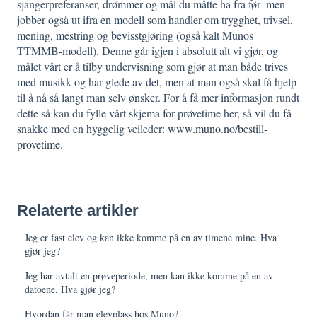
sjangerpreferanser, drømmer og mål du måtte ha fra før- men
jobber også ut ifra en modell som handler om trygghet, trivsel,
mening, mestring og bevisstgjøring (også kalt Munos
TTMMB-modell). Denne går igjen i absolutt alt vi gjør, og
målet vårt er å tilby undervisning som gjør at man både trives
med musikk og har glede av det, men at man også skal få hjelp
til å nå så langt man selv ønsker. For å få mer informasjon rundt
dette så kan du fylle vårt skjema for prøvetime her, så vil du få
snakke med en hyggelig veileder:
www.muno.no/bestill-
provetime.
Relaterte artikler
Jeg er fast elev og kan ikke komme på en av timene mine. Hva
gjør jeg?
Jeg har avtalt en prøveperiode, men kan ikke komme på en av
datoene. Hva gjør jeg?
Hvordan får man elevplass hos Muno?