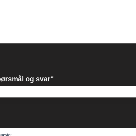
ørsmål og svar"
r tomt.
enester