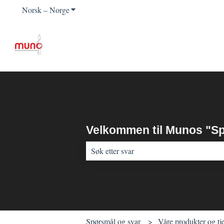
Norsk – Norge
Vis undermeny for oversettelser
Velkommen til Munos "Sp
Det finnes ingen forslag fordi søkefeltet e
Spørsmål og svar
Våre produkter og tj