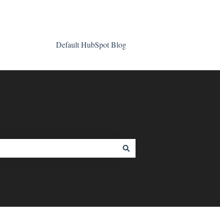
Default HubSpot Blog
www.muno.no