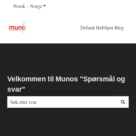
Norsk – Norge
Vis undermeny for oversettelser
Default HubSpot Blog
Velkommen til Munos "Spørsmål og
svar"
Det finnes ingen forslag fordi søkefeltet er tomt.