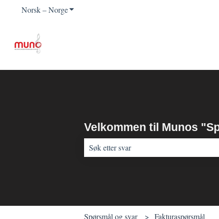
Norsk – Norge
Vis undermeny for oversettelser
Velkommen til Munos "Sp
Det finnes ingen forslag fordi søkefeltet e
Spørsmål og svar
Fakturaspørsmål