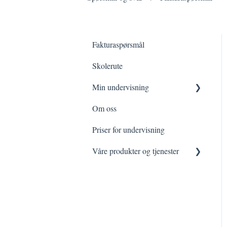
Fakturaspørsmål
Skolerute
Min undervisning
Om oss
Min prøvetid
Priser for undervisning
Mine faste timer
Våre produkter og tjenester
Arrangementer