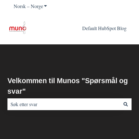
Norsk – Norge
Vis undermeny for oversettelser
Default HubSpot Blog
Velkommen til Munos "Spørsmål og
svar"
Det finnes ingen forslag fordi søkefeltet er tomt.