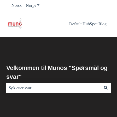
Norsk – Norge
Vis undermeny for oversettelser
Default HubSpot Blog
Velkommen til Munos "Spørsmål og
svar"
Det finnes ingen forslag fordi søkefeltet er tomt.